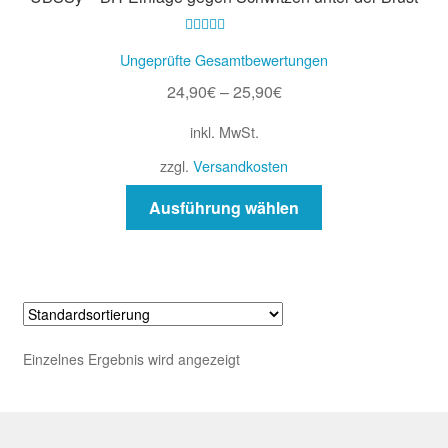
Impressum
Bewertet mit
Ungeprüfte Gesamtbewertungen
Kasse
4.77
von 5
24,90
€
–
25,90
€
Kontakt
inkl. MwSt.
zzgl.
Versandkosten
Mein Konto
Dieses
Ausführung wählen
Produkt
Versand und Zahlung
weist
mehrere
Vertrag widerrufen
Varianten
auf.
Warenkorb
Die
Einzelnes Ergebnis wird angezeigt
Optionen
Widerrufsbelehrung
können
auf
der