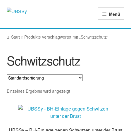
Zur
Zum
Menü
Navigation
Inhalt
springen
springen
Start
Start
Produkte verschlagwortet mit „Schwitzschutz“
AGB
Schwitzschutz
Anleitung und Videos
Anwendung im Krankheitsfall
Datenschutzbelehrung
Einzelnes Ergebnis wird angezeigt
Echtheit von Bewertungen
Händler
UBSSy – BH-Einlage gegen Schwitzen unter der Brust