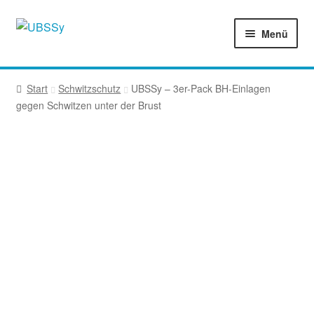
Zur
Zum
Menü
Navigation
Inhalt
springen
springen
Start
Start
Schwitzschutz
UBSSy – 3er-Pack BH-Einlagen
AGB
gegen Schwitzen unter der Brust
Anleitung und Videos
Anwendung im Krankheitsfall
Datenschutzbelehrung
Echtheit von Bewertungen
Händler