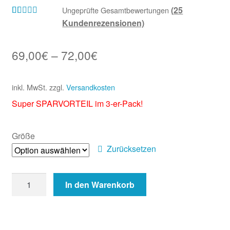
(
25
Ungeprüfte Gesamtbewertungen
Kundenrezensionen)
Bewertet mit
25
4.96
von 5,
basierend auf
69,00
€
–
72,00
€
Kundenbewe
rtungen
inkl. MwSt.
zzgl.
Versandkosten
Super SPARVORTEIL im 3-er-Pack!
Größe
Zurücksetzen
UBSSy
In den Warenkorb
-
3er-
Pack