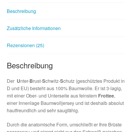
BH-
Einlagen
Beschreibung
gegen
Schwitzen
Zusätzliche Informationen
unter
der
Brust
Rezensionen (25)
Menge
Beschreibung
Der
U
nter-
B
rust-
S
chwitz-
S
chutz (geschütztes Produkt in
D und EU) besteht aus 100% Baumwolle. Er ist 3-lagig,
mit einer Ober- und Unterseite aus feinstem
Frottee
,
einer Innenlage Baumwolljersey und ist deshalb absolut
hautfreundlich und sehr saugfähig.
Durch die anatomische Form, umschließt er Ihre Brüste
passgenau und nimmt nicht nur den Schweiß zwischen