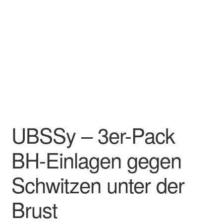
Impressum
Kasse
Kontakt
Mein Konto
Versand und Zahlung
UBSSy – 3er-Pack
Vertrag widerrufen
BH-Einlagen gegen
Warenkorb
Schwitzen unter der
Widerrufsbelehrung
Brust