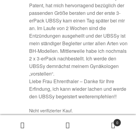
Patent, hat mich hervorragend bezüglich der
passenden Größe beraten und der erste 3-
erPack UBSSy kam einen Tag später bei mir
an. Im Laufe von 2 Wochen sind die
Entzündungen ausgeheilt und der UBSSy ist
mein ständiger Begleiter unter allen Arten von
BH-Modellen. Mittlerweile habe ich nochmals
2 x 3-erPack nachbestellt. Ich werde den
UBSSy demnächst meinem Gynäkologen
„vorstellen“.
Liebe Frau Ehrenthaler – Danke für Ihre
Erfindung, ich kann wieder lachen und werde
den UBSSy begeistert weiterempfehlen!!
Nicht verifizierter Kauf.
0
Suchen
Suchen
R. Ho
nach: